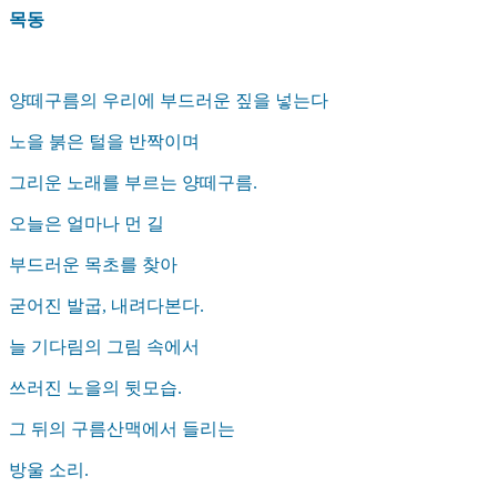
목동
양떼구름의 우리에 부드러운 짚을 넣는다
노을 붉은 털을 반짝이며
그리운 노래를 부르는 양떼구름.
오늘은 얼마나 먼 길
부드러운 목초를 찾아
굳어진 발굽, 내려다본다.
늘 기다림의 그림 속에서
쓰러진 노을의 뒷모습.
그 뒤의 구름산맥에서 들리는
방울 소리.