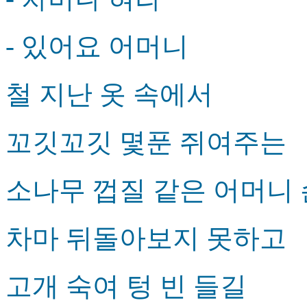
- 있어요 어머니
철 지난 옷 속에서
꼬깃꼬깃 몇푼 쥐여주는
소나무 껍질 같은 어머니
차마 뒤돌아보지 못하고
고개 숙여 텅 빈 들길