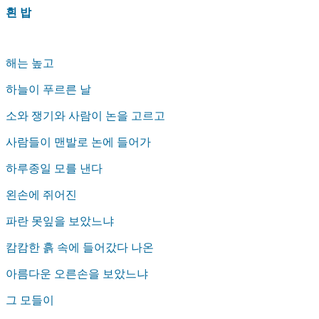
흰 밥
해는 높고
하늘이 푸르른 날
소와 쟁기와 사람이 논을 고르고
사람들이 맨발로 논에 들어가
하루종일 모를 낸다
왼손에 쥐어진
파란 못잎을 보았느냐
캄캄한 흙 속에 들어갔다 나온
아름다운 오른손을 보았느냐
그 모들이