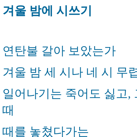
겨울 밤에 시쓰기
연탄불 갈아 보았는가
겨울 밤 세 시나 네 시 무
일어나기는 죽어도 싫고, 
때
때를 놓쳤다가는