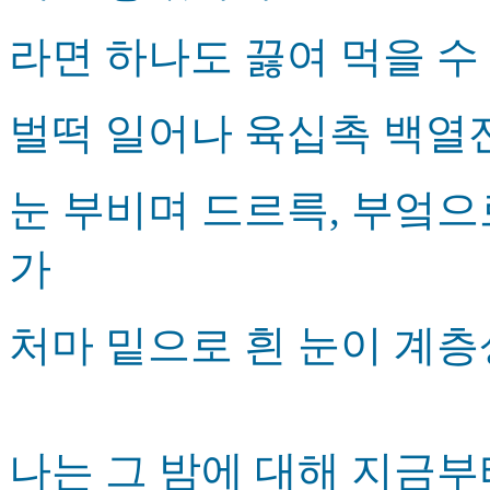
라면 하나도 끓여 먹을 수
벌떡 일어나 육십촉 백열
눈 부비며 드르륵, 부엌으
가
처마 밑으로 흰 눈이 계
나는 그 밤에 대해 지금부